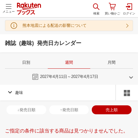
メニュー
熊本地震による配送の影響について
雑誌 (趣味) 発売日カレンダー
日別
週間
月間
今週
2027年4月11日～2027年4月17日
趣味
3
4
2027
2027
年
月
年
月
3
4
5
6
28
29
30
31
1
2
3
25
26
27
2
↓発売日順
↑発売日順
売上順
10
11
12
13
4
5
6
7
8
9
10
2
3
4
5
17
18
19
20
11
12
13
14
15
16
17
9
10
11
1
ご指定の条件に該当する商品は見つかりませんでした。
24
25
26
27
18
19
20
21
22
23
24
16
17
18
1