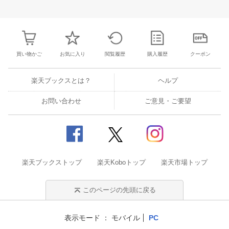
31
1
2
3
25
26
27
28
29
30
1
23
24
25
2
7
8
9
10
2
3
4
5
6
7
8
30
31
1
2
買い物かご
お気に入り
閲覧履歴
購入履歴
クーポン
楽天ブックスとは？
ヘルプ
お問い合わせ
ご意見・ご要望
楽天ブックストップ
楽天Koboトップ
楽天市場トップ
このページの先頭に戻る
表示モード
モバイル
PC