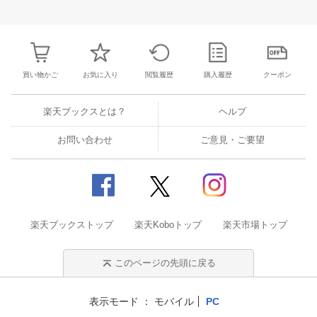
28
29
30
31
22
23
24
25
26
27
28
27
28
29
3
4
5
6
7
29
30
1
2
3
4
5
3
4
5
6
買い物かご
お気に入り
閲覧履歴
購入履歴
クーポン
楽天ブックスとは？
ヘルプ
お問い合わせ
ご意見・ご要望
楽天ブックストップ
楽天Koboトップ
楽天市場トップ
このページの先頭に戻る
表示モード
モバイル
PC