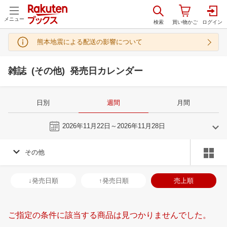
メニュー
熊本地震による配送の影響について
雑誌 (その他) 発売日カレンダー
日別
週間
月間
今週
2026年11月22日～2026年11月28日
その他
10
11
2026
2026
年
月
年
月
30
1
2
3
25
26
27
28
29
30
31
29
30
1
2
↓発売日順
↑発売日順
売上順
7
8
9
10
1
2
3
4
5
6
7
6
7
8
9
14
15
16
17
8
9
10
11
12
13
14
13
14
15
1
ご指定の条件に該当する商品は見つかりませんでした。
21
22
23
24
15
16
17
18
19
20
21
20
21
22
2