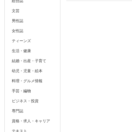
総合誌
文芸
日別
週間
男性誌
prev
10
2026
20
年
月
女性誌
27
28
29
30
1
2
3
25
26
27
ティーンズ
4
5
6
7
8
9
10
1
2
3
生活・健康
11
12
13
14
15
16
17
8
9
10
結婚・出産・子育て
18
19
20
21
22
23
24
15
16
17
幼児・児童・絵本
25
26
27
28
29
30
31
22
23
24
料理・グルメ情報
1
2
3
4
5
6
7
29
30
1
手芸・編物
ビジネス・投資
専門誌
資格・求人・キャリア
テキスト