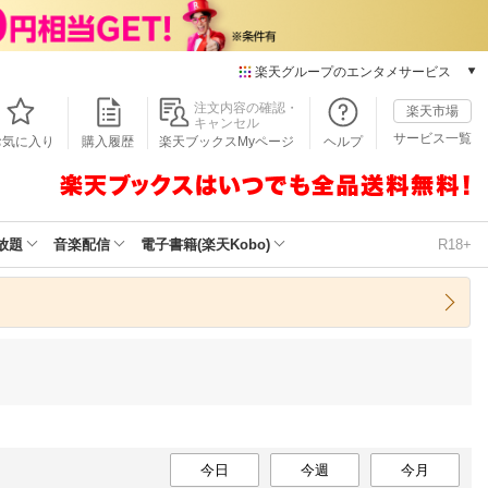
楽天グループのエンタメサービス
本/ゲーム/CD/DVD
注文内容の確認・
楽天市場
キャンセル
楽天ブックス
サービス一覧
お気に入り
購入履歴
楽天ブックスMyページ
ヘルプ
電子書籍
楽天Kobo
雑誌読み放題
楽天マガジン
放題
音楽配信
電子書籍(楽天Kobo)
R18+
音楽配信
楽天ミュージック
動画配信
楽天TV
動画配信ガイド
Rakuten PLAY
無料テレビ
Rチャンネル
チケット
今日
今週
今月