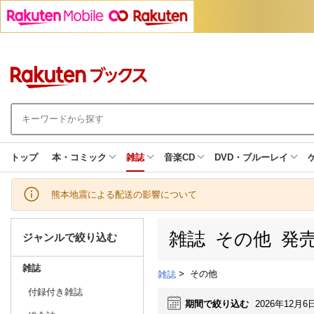
トップ
本・コミック
雑誌
音楽CD
DVD・ブルーレイ
熊本地震による配送の影響について
雑誌 その他 発
ジャンルで絞り込む
雑誌
>
その他
雑誌
付録付き雑誌
期間で絞り込む
2026年12月6