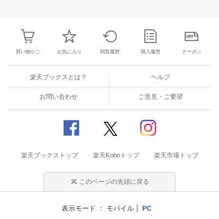
25
26
27
28
27
28
29
30
31
1
2
24
25
26
2
2
3
4
5
3
4
5
6
7
8
9
31
1
2
3
買い物かご
お気に入り
閲覧履歴
購入履歴
クーポン
楽天ブックスとは？
ヘルプ
お問い合わせ
ご意見・ご要望
楽天ブックストップ
楽天Koboトップ
楽天市場トップ
このページの先頭に戻る
表示モード
モバイル
PC