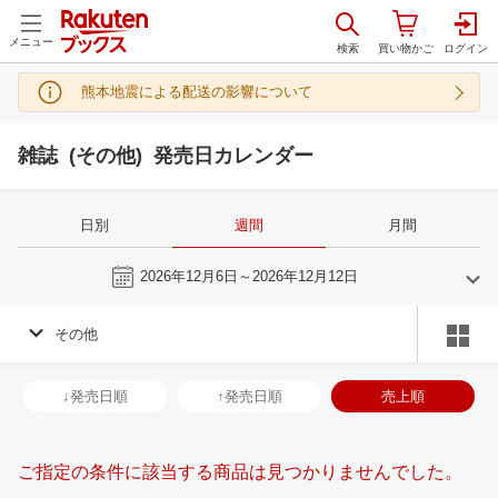
メニュー
熊本地震による配送の影響について
雑誌 (その他) 発売日カレンダー
日別
週間
月間
今週
2026年12月6日～2026年12月12日
その他
11
12
2026
2027
年
月
年
月
28
29
30
31
29
30
1
2
3
4
5
27
28
29
3
↓発売日順
↑発売日順
売上順
4
5
6
7
6
7
8
9
10
11
12
3
4
5
6
11
12
13
14
13
14
15
16
17
18
19
10
11
12
1
ご指定の条件に該当する商品は見つかりませんでした。
18
19
20
21
20
21
22
23
24
25
26
17
18
19
2