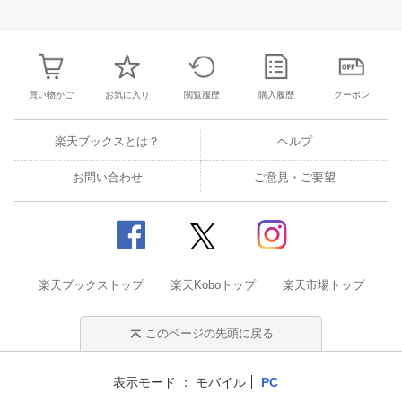
30
31
1
2
24
25
26
27
28
29
30
28
1
2
3
6
7
8
9
31
1
2
3
4
5
6
7
8
9
1
買い物かご
お気に入り
閲覧履歴
購入履歴
クーポン
楽天ブックスとは？
ヘルプ
お問い合わせ
ご意見・ご要望
楽天ブックストップ
楽天Koboトップ
楽天市場トップ
このページの先頭に戻る
表示モード
モバイル
PC