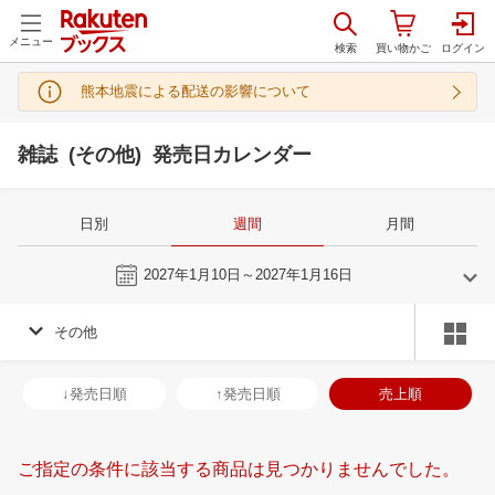
メニュー
熊本地震による配送の影響について
雑誌 (その他) 発売日カレンダー
日別
週間
月間
今週
2027年1月10日～2027年1月16日
その他
12
1
2027
2027
年
月
年
月
2
3
4
5
27
28
29
30
31
1
2
31
1
2
3
↓発売日順
↑発売日順
売上順
9
10
11
12
3
4
5
6
7
8
9
7
8
9
1
16
17
18
19
10
11
12
13
14
15
16
14
15
16
1
ご指定の条件に該当する商品は見つかりませんでした。
23
24
25
26
17
18
19
20
21
22
23
21
22
23
2