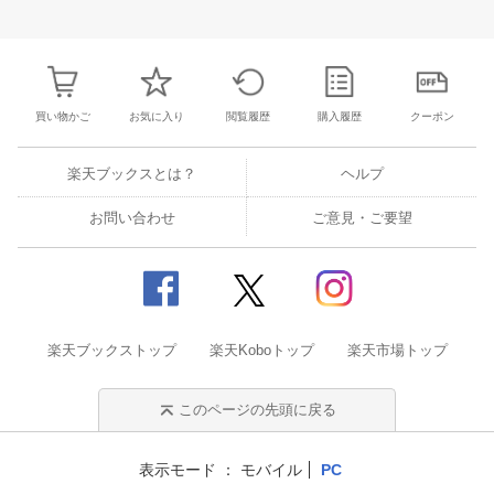
30
31
1
2
24
25
26
27
28
29
30
28
1
2
3
6
7
8
9
31
1
2
3
4
5
6
7
8
9
1
買い物かご
お気に入り
閲覧履歴
購入履歴
クーポン
楽天ブックスとは？
ヘルプ
お問い合わせ
ご意見・ご要望
楽天ブックストップ
楽天Koboトップ
楽天市場トップ
このページの先頭に戻る
表示モード
モバイル
PC