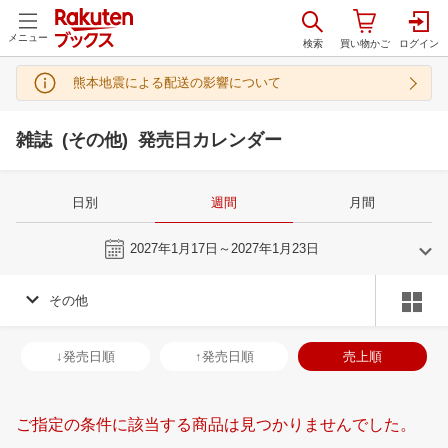
メニュー
熊本地震による配送の影響について
雑誌 (その他) 発売日カレンダー
日別
週間
月間
今週
2027年1月17日～2027年1月23日
その他
12
1
2027
2027
年
月
年
月
2
3
4
5
27
28
29
30
31
1
2
31
1
2
3
↓発売日順
↑発売日順
売上順
9
10
11
12
3
4
5
6
7
8
9
7
8
9
1
16
17
18
19
10
11
12
13
14
15
16
14
15
16
1
ご指定の条件に該当する商品は見つかりませんでした。
23
24
25
26
17
18
19
20
21
22
23
21
22
23
2