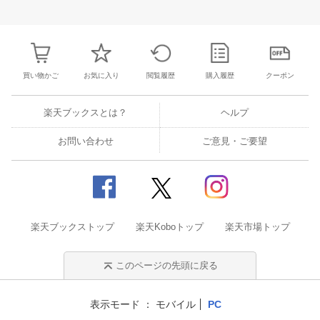
27
28
29
30
28
1
2
3
4
5
6
28
29
30
3
3
4
5
6
7
8
9
10
11
12
13
4
5
6
7
買い物かご
お気に入り
閲覧履歴
購入履歴
クーポン
楽天ブックスとは？
ヘルプ
お問い合わせ
ご意見・ご要望
楽天ブックストップ
楽天Koboトップ
楽天市場トップ
このページの先頭に戻る
表示モード
モバイル
PC