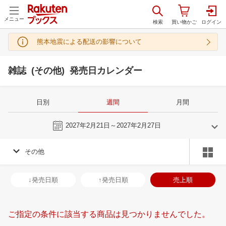
メニュー
熊本地震による配送の影響について
雑誌 (その他) 発売日カレンダー
日別
週間
月間
今週
2027年2月21日～2027年2月27日
その他
1
2
2027
2027
年
月
年
月
30
31
1
2
31
1
2
3
4
5
6
28
1
2
3
↓発売日順
↑発売日順
売上順
6
7
8
9
7
8
9
10
11
12
13
7
8
9
1
13
14
15
16
14
15
16
17
18
19
20
14
15
16
1
ご指定の条件に該当する商品は見つかりませんでした。
20
21
22
23
21
22
23
24
25
26
27
21
22
23
2