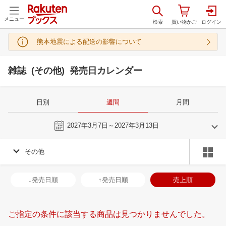
メニュー
熊本地震による配送の影響について
雑誌 (その他) 発売日カレンダー
日別
週間
月間
今週
2027年3月7日～2027年3月13日
その他
2
3
2027
2027
年
月
年
月
3
4
5
6
28
1
2
3
4
5
6
28
29
30
3
↓発売日順
↑発売日順
売上順
10
11
12
13
7
8
9
10
11
12
13
4
5
6
7
17
18
19
20
14
15
16
17
18
19
20
11
12
13
1
ご指定の条件に該当する商品は見つかりませんでした。
24
25
26
27
21
22
23
24
25
26
27
18
19
20
2