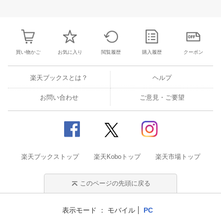
3
4
5
6
28
29
30
31
1
2
3
25
26
27
2
10
11
12
13
4
5
6
7
8
9
10
2
3
4
5
買い物かご
お気に入り
閲覧履歴
購入履歴
クーポン
楽天ブックスとは？
ヘルプ
お問い合わせ
ご意見・ご要望
楽天ブックストップ
楽天Koboトップ
楽天市場トップ
このページの先頭に戻る
表示モード
モバイル
PC