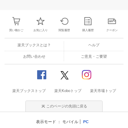
31
1
2
3
25
26
27
28
29
30
1
23
24
25
2
7
8
9
10
2
3
4
5
6
7
8
30
31
1
2
買い物かご
お気に入り
閲覧履歴
購入履歴
クーポン
楽天ブックスとは？
ヘルプ
お問い合わせ
ご意見・ご要望
楽天ブックストップ
楽天Koboトップ
楽天市場トップ
このページの先頭に戻る
表示モード
モバイル
PC