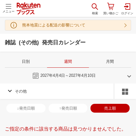
メニュー
熊本地震による配送の影響について
雑誌 (その他) 発売日カレンダー
日別
週間
月間
今週
2027年4月4日～2027年4月10日
その他
3
4
2027
2027
年
月
年
月
3
4
5
6
28
29
30
31
1
2
3
25
26
27
2
↓発売日順
↑発売日順
売上順
10
11
12
13
4
5
6
7
8
9
10
2
3
4
5
17
18
19
20
11
12
13
14
15
16
17
9
10
11
1
ご指定の条件に該当する商品は見つかりませんでした。
24
25
26
27
18
19
20
21
22
23
24
16
17
18
1