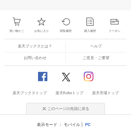
25
26
27
28
27
28
29
30
31
1
2
24
25
26
2
2
3
4
5
3
4
5
6
7
8
9
31
1
2
3
買い物かご
お気に入り
閲覧履歴
購入履歴
クーポン
楽天ブックスとは？
ヘルプ
お問い合わせ
ご意見・ご要望
楽天ブックストップ
楽天Koboトップ
楽天市場トップ
このページの先頭に戻る
表示モード
モバイル
PC