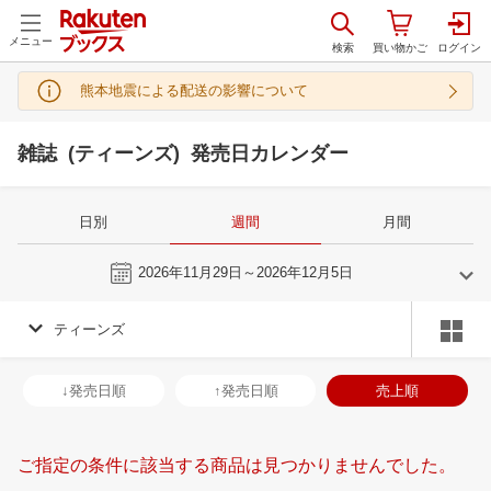
メニュー
熊本地震による配送の影響について
雑誌 (ティーンズ) 発売日カレンダー
日別
週間
月間
今週
2026年11月29日～2026年12月5日
ティーンズ
11
12
2026
2027
年
月
年
月
28
29
30
31
29
30
1
2
3
4
5
27
28
29
3
↓発売日順
↑発売日順
売上順
4
5
6
7
6
7
8
9
10
11
12
3
4
5
6
11
12
13
14
13
14
15
16
17
18
19
10
11
12
1
ご指定の条件に該当する商品は見つかりませんでした。
18
19
20
21
20
21
22
23
24
25
26
17
18
19
2