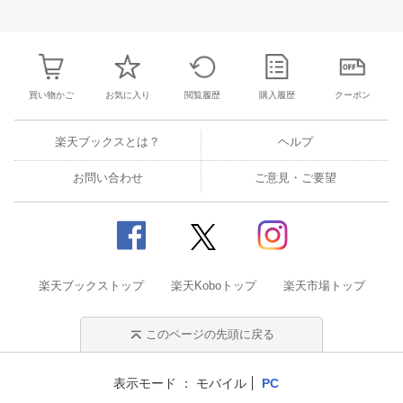
25
26
27
28
27
28
29
30
31
1
2
24
25
26
2
2
3
4
5
3
4
5
6
7
8
9
31
1
2
3
買い物かご
お気に入り
閲覧履歴
購入履歴
クーポン
楽天ブックスとは？
ヘルプ
お問い合わせ
ご意見・ご要望
楽天ブックストップ
楽天Koboトップ
楽天市場トップ
このページの先頭に戻る
表示モード
モバイル
PC