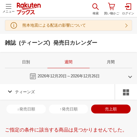
メニュー
熊本地震による配送の影響について
雑誌 (ティーンズ) 発売日カレンダー
日別
週間
月間
今週
2026年12月20日～2026年12月26日
ティーンズ
11
12
2026
2027
年
月
年
月
28
29
30
31
29
30
1
2
3
4
5
27
28
29
3
↓発売日順
↑発売日順
売上順
4
5
6
7
6
7
8
9
10
11
12
3
4
5
6
11
12
13
14
13
14
15
16
17
18
19
10
11
12
1
ご指定の条件に該当する商品は見つかりませんでした。
18
19
20
21
20
21
22
23
24
25
26
17
18
19
2