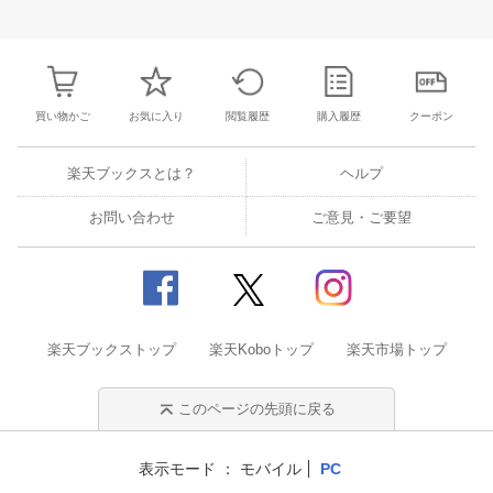
27
28
29
30
28
1
2
3
4
5
6
28
29
30
3
3
4
5
6
7
8
9
10
11
12
13
4
5
6
7
買い物かご
お気に入り
閲覧履歴
購入履歴
クーポン
楽天ブックスとは？
ヘルプ
お問い合わせ
ご意見・ご要望
楽天ブックストップ
楽天Koboトップ
楽天市場トップ
このページの先頭に戻る
表示モード
モバイル
PC