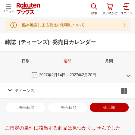
メニュー
熊本地震による配送の影響について
雑誌 (ティーンズ) 発売日カレンダー
日別
週間
月間
今週
2027年2月14日～2027年2月20日
ティーンズ
1
2
2027
2027
年
月
年
月
30
31
1
2
31
1
2
3
4
5
6
28
1
2
3
↓発売日順
↑発売日順
売上順
6
7
8
9
7
8
9
10
11
12
13
7
8
9
1
13
14
15
16
14
15
16
17
18
19
20
14
15
16
1
ご指定の条件に該当する商品は見つかりませんでした。
20
21
22
23
21
22
23
24
25
26
27
21
22
23
2