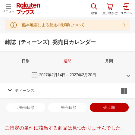
メニュー
熊本地震による配送の影響について
雑誌 (ティーンズ) 発売日カレンダー
日別
週間
月間
今週
2027年2月14日～2027年2月20日
ティーンズ
1
2
2027
2027
年
月
年
月
30
31
1
2
31
1
2
3
4
5
6
28
1
2
3
↓発売日順
↑発売日順
売上順
6
7
8
9
7
8
9
10
11
12
13
7
8
9
1
13
14
15
16
14
15
16
17
18
19
20
14
15
16
1
ご指定の条件に該当する商品は見つかりませんでした。
20
21
22
23
21
22
23
24
25
26
27
21
22
23
2