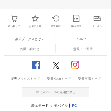
27
28
29
30
28
1
2
3
4
5
6
28
29
30
3
3
4
5
6
7
8
9
10
11
12
13
4
5
6
7
買い物かご
お気に入り
閲覧履歴
購入履歴
クーポン
楽天ブックスとは？
ヘルプ
お問い合わせ
ご意見・ご要望
楽天ブックストップ
楽天Koboトップ
楽天市場トップ
このページの先頭に戻る
表示モード
モバイル
PC