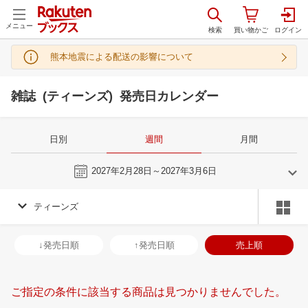
メニュー
熊本地震による配送の影響について
雑誌 (ティーンズ) 発売日カレンダー
日別
週間
月間
今週
2027年2月28日～2027年3月6日
ティーンズ
2
3
2027
2027
年
月
年
月
3
4
5
6
28
1
2
3
4
5
6
28
29
30
3
↓発売日順
↑発売日順
売上順
10
11
12
13
7
8
9
10
11
12
13
4
5
6
7
17
18
19
20
14
15
16
17
18
19
20
11
12
13
1
ご指定の条件に該当する商品は見つかりませんでした。
24
25
26
27
21
22
23
24
25
26
27
18
19
20
2