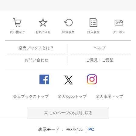
3
4
5
6
28
29
30
31
1
2
3
25
26
27
2
10
11
12
13
4
5
6
7
8
9
10
2
3
4
5
買い物かご
お気に入り
閲覧履歴
購入履歴
クーポン
楽天ブックスとは？
ヘルプ
お問い合わせ
ご意見・ご要望
楽天ブックストップ
楽天Koboトップ
楽天市場トップ
このページの先頭に戻る
表示モード
モバイル
PC