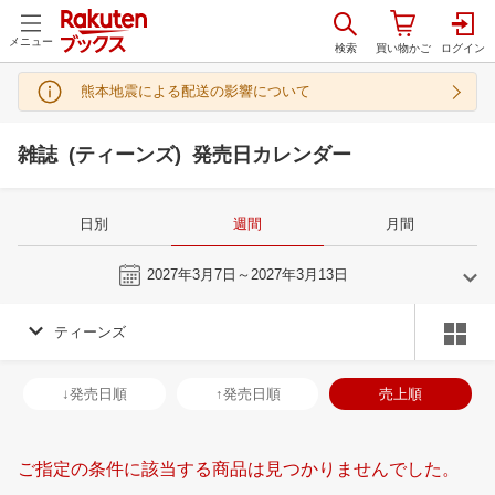
メニュー
熊本地震による配送の影響について
雑誌 (ティーンズ) 発売日カレンダー
日別
週間
月間
今週
2027年3月7日～2027年3月13日
ティーンズ
2
3
2027
2027
年
月
年
月
3
4
5
6
28
1
2
3
4
5
6
28
29
30
3
↓発売日順
↑発売日順
売上順
10
11
12
13
7
8
9
10
11
12
13
4
5
6
7
17
18
19
20
14
15
16
17
18
19
20
11
12
13
1
ご指定の条件に該当する商品は見つかりませんでした。
24
25
26
27
21
22
23
24
25
26
27
18
19
20
2