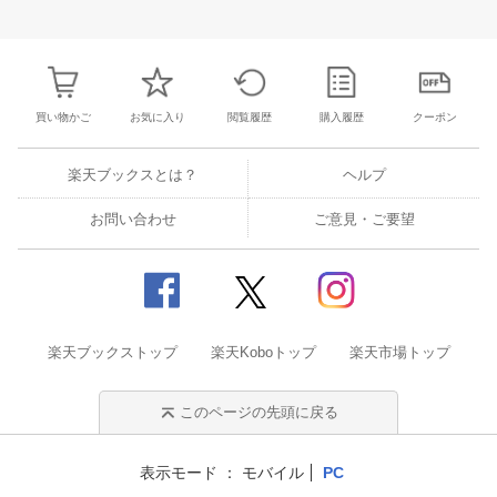
3
4
5
6
28
29
30
31
1
2
3
25
26
27
2
10
11
12
13
4
5
6
7
8
9
10
2
3
4
5
買い物かご
お気に入り
閲覧履歴
購入履歴
クーポン
楽天ブックスとは？
ヘルプ
お問い合わせ
ご意見・ご要望
楽天ブックストップ
楽天Koboトップ
楽天市場トップ
このページの先頭に戻る
表示モード
モバイル
PC