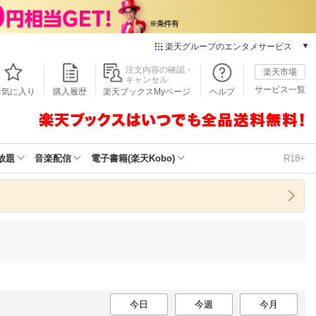
楽天グループのエンタメサービス
本/ゲーム/CD/DVD
注文内容の確認・
楽天市場
キャンセル
楽天ブックス
サービス一覧
お気に入り
購入履歴
楽天ブックスMyページ
ヘルプ
電子書籍
楽天Kobo
雑誌読み放題
楽天マガジン
放題
音楽配信
電子書籍(楽天Kobo)
R18+
音楽配信
楽天ミュージック
動画配信
楽天TV
動画配信ガイド
Rakuten PLAY
無料テレビ
Rチャンネル
チケット
今日
今週
今月