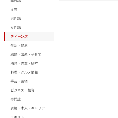
総合誌
文芸
日別
週間
男性誌
prev
2
2027
20
年
月
女性誌
31
1
2
3
4
5
6
28
1
2
ティーンズ
7
8
9
10
11
12
13
7
8
9
生活・健康
14
15
16
17
18
19
20
14
15
16
結婚・出産・子育て
21
22
23
24
25
26
27
21
22
23
幼児・児童・絵本
28
1
2
3
4
5
6
28
29
30
料理・グルメ情報
7
8
9
10
11
12
13
4
5
6
手芸・編物
ビジネス・投資
専門誌
資格・求人・キャリア
テキスト