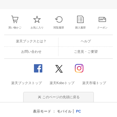
25
26
27
28
27
28
29
30
31
1
2
24
25
26
2
2
3
4
5
3
4
5
6
7
8
9
31
1
2
3
買い物かご
お気に入り
閲覧履歴
購入履歴
クーポン
楽天ブックスとは？
ヘルプ
お問い合わせ
ご意見・ご要望
楽天ブックストップ
楽天Koboトップ
楽天市場トップ
このページの先頭に戻る
表示モード
モバイル
PC