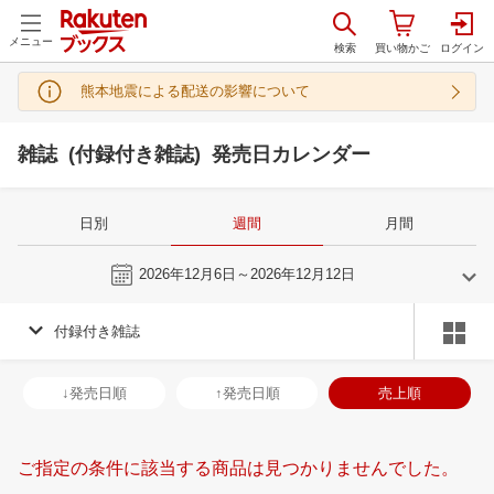
メニュー
熊本地震による配送の影響について
雑誌 (付録付き雑誌) 発売日カレンダー
日別
週間
月間
今週
2026年12月6日～2026年12月12日
付録付き雑誌
11
12
2026
2027
年
月
年
月
28
29
30
31
29
30
1
2
3
4
5
27
28
29
3
↓発売日順
↑発売日順
売上順
4
5
6
7
6
7
8
9
10
11
12
3
4
5
6
11
12
13
14
13
14
15
16
17
18
19
10
11
12
1
ご指定の条件に該当する商品は見つかりませんでした。
18
19
20
21
20
21
22
23
24
25
26
17
18
19
2