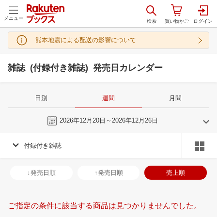
メニュー
熊本地震による配送の影響について
雑誌 (付録付き雑誌) 発売日カレンダー
日別
週間
月間
今週
2026年12月20日～2026年12月26日
付録付き雑誌
11
12
2026
2027
年
月
年
月
28
29
30
31
29
30
1
2
3
4
5
27
28
29
3
↓発売日順
↑発売日順
売上順
4
5
6
7
6
7
8
9
10
11
12
3
4
5
6
11
12
13
14
13
14
15
16
17
18
19
10
11
12
1
ご指定の条件に該当する商品は見つかりませんでした。
18
19
20
21
20
21
22
23
24
25
26
17
18
19
2