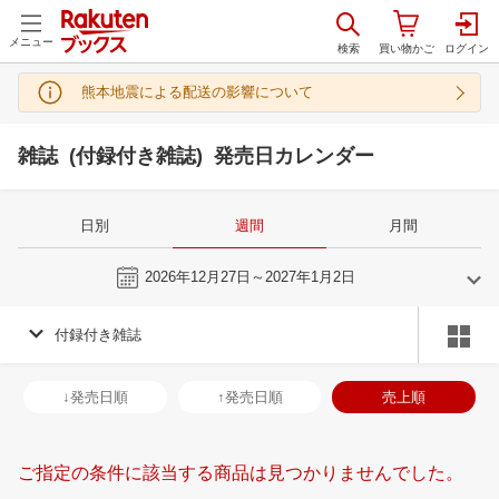
メニュー
熊本地震による配送の影響について
雑誌 (付録付き雑誌) 発売日カレンダー
日別
週間
月間
今週
2026年12月27日～2027年1月2日
付録付き雑誌
11
12
2026
2027
年
月
年
月
28
29
30
31
29
30
1
2
3
4
5
27
28
29
3
↓発売日順
↑発売日順
売上順
4
5
6
7
6
7
8
9
10
11
12
3
4
5
6
11
12
13
14
13
14
15
16
17
18
19
10
11
12
1
ご指定の条件に該当する商品は見つかりませんでした。
18
19
20
21
20
21
22
23
24
25
26
17
18
19
2