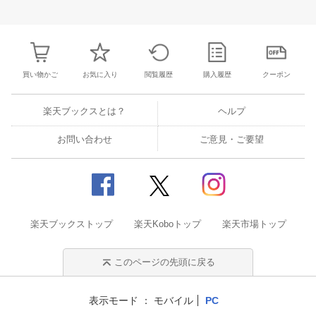
25
26
27
28
27
28
29
30
31
1
2
24
25
26
2
2
3
4
5
3
4
5
6
7
8
9
31
1
2
3
買い物かご
お気に入り
閲覧履歴
購入履歴
クーポン
楽天ブックスとは？
ヘルプ
お問い合わせ
ご意見・ご要望
楽天ブックストップ
楽天Koboトップ
楽天市場トップ
このページの先頭に戻る
表示モード
モバイル
PC