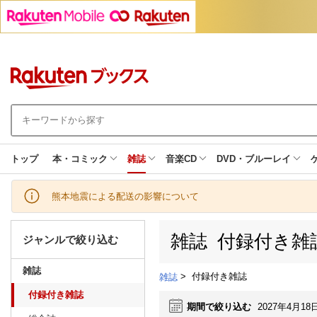
トップ
本・コミック
雑誌
音楽CD
DVD・ブルーレイ
熊本地震による配送の影響について
雑誌 付録付き雑
ジャンルで絞り込む
雑誌
>
付録付き雑誌
雑誌
付録付き雑誌
期間で絞り込む
2027年4月18