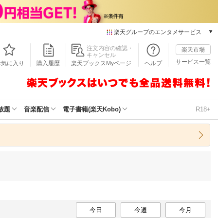
楽天グループのエンタメサービス
本/ゲーム/CD/DVD
注文内容の確認・
楽天市場
キャンセル
楽天ブックス
サービス一覧
お気に入り
購入履歴
楽天ブックスMyページ
ヘルプ
電子書籍
楽天Kobo
雑誌読み放題
楽天マガジン
放題
音楽配信
電子書籍(楽天Kobo)
R18+
音楽配信
楽天ミュージック
動画配信
楽天TV
動画配信ガイド
Rakuten PLAY
無料テレビ
Rチャンネル
チケット
今日
今週
今月