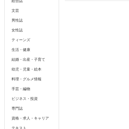
総合誌
文芸
日別
週間
男性誌
prev
2
2027
20
年
月
女性誌
31
1
2
3
4
5
6
28
1
2
ティーンズ
7
8
9
10
11
12
13
7
8
9
生活・健康
14
15
16
17
18
19
20
14
15
16
結婚・出産・子育て
21
22
23
24
25
26
27
21
22
23
幼児・児童・絵本
28
1
2
3
4
5
6
28
29
30
料理・グルメ情報
7
8
9
10
11
12
13
4
5
6
手芸・編物
ビジネス・投資
専門誌
資格・求人・キャリア
テキスト