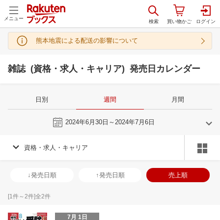
メニュー
熊本地震による配送の影響について
雑誌 (資格・求人・キャリア) 発売日カレンダー
日別
週間
月間
今週
2024年6月30日～2024年7月6日
資格・求人・キャリア
6
7
2024
2024
年
月
年
月
29
30
31
1
30
1
2
3
4
5
6
28
29
30
3
↓発売日順
↑発売日順
売上順
5
6
7
8
7
8
9
10
11
12
13
4
5
6
7
12
13
14
15
14
15
16
17
18
19
20
11
12
13
1
[
1
件～
2
件]全
2
件
19
20
21
22
21
22
23
24
25
26
27
18
19
20
2
7月 1日