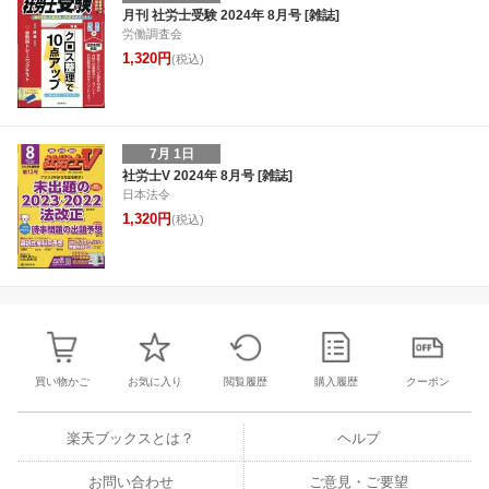
26
27
28
29
28
29
30
31
1
2
3
25
26
27
2
月刊 社労士受験 2024年 8月号 [雑誌]
労働調査会
3
4
5
6
4
5
6
7
8
9
10
1
2
3
4
1,320円
(税込)
7月 1日
社労士V 2024年 8月号 [雑誌]
日本法令
1,320円
(税込)
買い物かご
お気に入り
閲覧履歴
購入履歴
クーポン
楽天ブックスとは？
ヘルプ
お問い合わせ
ご意見・ご要望