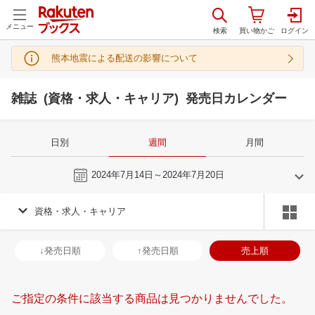
メニュー
熊本地震による配送の影響について
雑誌 (資格・求人・キャリア) 発売日カレンダー
日別
週間
月間
今週
2024年7月14日～2024年7月20日
資格・求人・キャリア
6
7
2024
2024
年
月
年
月
29
30
31
1
30
1
2
3
4
5
6
28
29
30
3
↓発売日順
↑発売日順
売上順
5
6
7
8
7
8
9
10
11
12
13
4
5
6
7
12
13
14
15
14
15
16
17
18
19
20
11
12
13
1
ご指定の条件に該当する商品は見つかりませんでした。
19
20
21
22
21
22
23
24
25
26
27
18
19
20
2