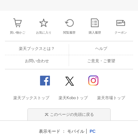
26
27
28
29
28
29
30
31
1
2
3
25
26
27
2
3
4
5
6
4
5
6
7
8
9
10
1
2
3
4
買い物かご
お気に入り
閲覧履歴
購入履歴
クーポン
楽天ブックスとは？
ヘルプ
お問い合わせ
ご意見・ご要望
楽天ブックストップ
楽天Koboトップ
楽天市場トップ
このページの先頭に戻る
表示モード
モバイル
PC