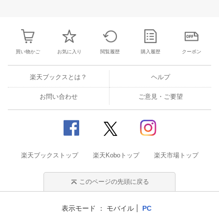
31
1
2
3
25
26
27
28
29
30
31
22
23
24
2
7
8
9
10
1
2
3
4
5
6
7
29
30
1
2
買い物かご
お気に入り
閲覧履歴
購入履歴
クーポン
楽天ブックスとは？
ヘルプ
お問い合わせ
ご意見・ご要望
楽天ブックストップ
楽天Koboトップ
楽天市場トップ
このページの先頭に戻る
表示モード
モバイル
PC