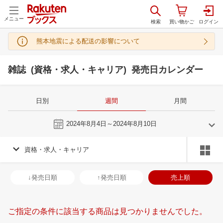
メニュー
熊本地震による配送の影響について
雑誌 (資格・求人・キャリア) 発売日カレンダー
日別
週間
月間
今週
2024年8月4日～2024年8月10日
資格・求人・キャリア
7
8
2024
2024
年
月
年
月
3
4
5
6
28
29
30
31
1
2
3
25
26
27
2
↓発売日順
↑発売日順
売上順
10
11
12
13
4
5
6
7
8
9
10
1
2
3
4
17
18
19
20
11
12
13
14
15
16
17
8
9
10
1
ご指定の条件に該当する商品は見つかりませんでした。
24
25
26
27
18
19
20
21
22
23
24
15
16
17
1