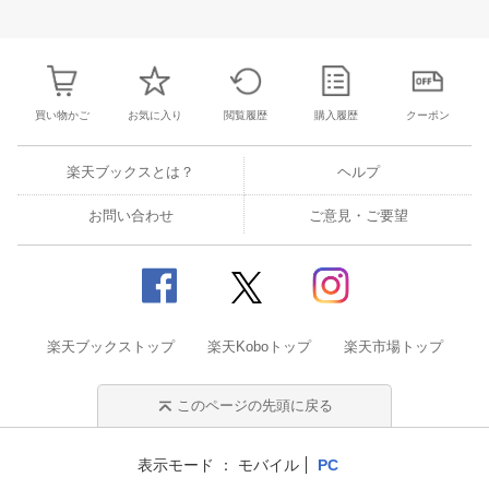
31
1
2
3
25
26
27
28
29
30
31
22
23
24
2
7
8
9
10
1
2
3
4
5
6
7
29
30
1
2
買い物かご
お気に入り
閲覧履歴
購入履歴
クーポン
楽天ブックスとは？
ヘルプ
お問い合わせ
ご意見・ご要望
楽天ブックストップ
楽天Koboトップ
楽天市場トップ
このページの先頭に戻る
表示モード
モバイル
PC