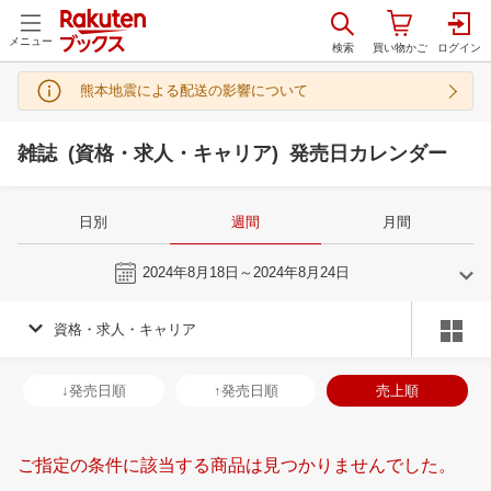
メニュー
熊本地震による配送の影響について
雑誌 (資格・求人・キャリア) 発売日カレンダー
日別
週間
月間
今週
2024年8月18日～2024年8月24日
資格・求人・キャリア
7
8
2024
2024
年
月
年
月
3
4
5
6
28
29
30
31
1
2
3
25
26
27
2
↓発売日順
↑発売日順
売上順
10
11
12
13
4
5
6
7
8
9
10
1
2
3
4
17
18
19
20
11
12
13
14
15
16
17
8
9
10
1
ご指定の条件に該当する商品は見つかりませんでした。
24
25
26
27
18
19
20
21
22
23
24
15
16
17
1