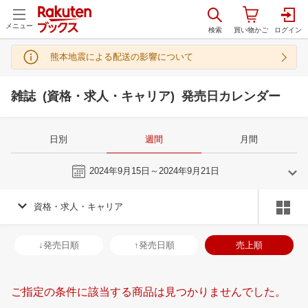
メニュー
熊本地震による配送の影響について
雑誌 (資格・求人・キャリア) 発売日カレンダー
日別
週間
月間
今週
2024年9月15日～2024年9月21日
資格・求人・キャリア
8
9
2024
2024
年
月
年
月
31
1
2
3
25
26
27
28
29
30
31
29
30
1
2
↓発売日順
↑発売日順
売上順
7
8
9
10
1
2
3
4
5
6
7
6
7
8
9
14
15
16
17
8
9
10
11
12
13
14
13
14
15
1
ご指定の条件に該当する商品は見つかりませんでした。
21
22
23
24
15
16
17
18
19
20
21
20
21
22
2