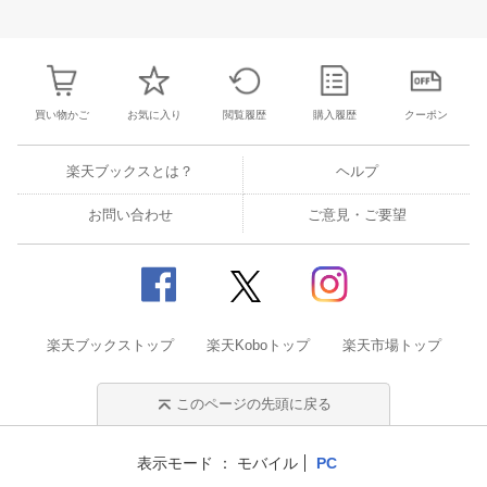
28
29
30
31
22
23
24
25
26
27
28
27
28
29
3
4
5
6
7
29
30
1
2
3
4
5
3
4
5
6
買い物かご
お気に入り
閲覧履歴
購入履歴
クーポン
楽天ブックスとは？
ヘルプ
お問い合わせ
ご意見・ご要望
楽天ブックストップ
楽天Koboトップ
楽天市場トップ
このページの先頭に戻る
表示モード
モバイル
PC