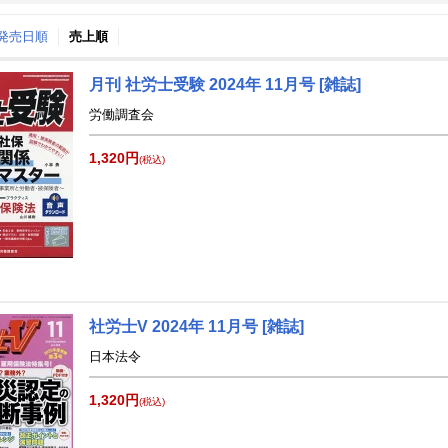
↑発売日順
売上順
月間
月刊 社労士受験 2024年 11月号 [雑誌]
9
10
24
2024
年
月
年
月
労働調査会
28
29
30
31
29
30
1
2
3
4
1,320円
4
5
6
7
6
7
8
9
10
11
(税込)
11
12
13
14
13
14
15
16
17
18
18
19
20
21
20
21
22
23
24
25
25
26
27
28
27
28
29
30
31
1
2
3
4
5
3
4
5
6
7
8
社労士V 2024年 11月号 [雑誌]
日本法令
1,320円
(税込)