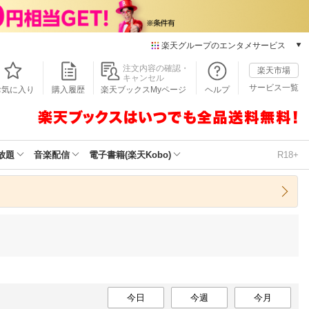
楽天グループのエンタメサービス
本/ゲーム/CD/DVD
注文内容の確認・
楽天市場
キャンセル
楽天ブックス
サービス一覧
お気に入り
購入履歴
楽天ブックスMyページ
ヘルプ
電子書籍
楽天Kobo
雑誌読み放題
楽天マガジン
放題
音楽配信
電子書籍(楽天Kobo)
R18+
音楽配信
楽天ミュージック
動画配信
楽天TV
動画配信ガイド
Rakuten PLAY
無料テレビ
Rチャンネル
チケット
今日
今週
今月