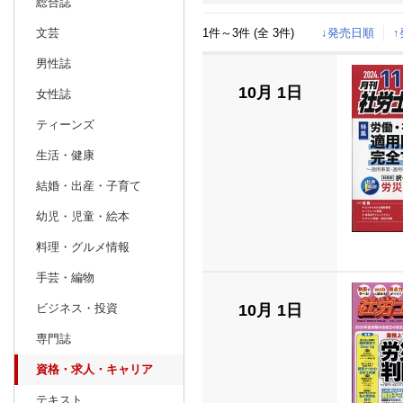
総合誌
1件～3件 (全 3件)
↓発売日順
文芸
日別
週間
男性誌
prev
8
2024
20
年
月
10月 1日
女性誌
28
29
30
31
1
2
3
25
26
27
ティーンズ
4
5
6
7
8
9
10
1
2
3
生活・健康
11
12
13
14
15
16
17
8
9
10
結婚・出産・子育て
18
19
20
21
22
23
24
15
16
17
幼児・児童・絵本
25
26
27
28
29
30
31
22
23
24
料理・グルメ情報
1
2
3
4
5
6
7
29
30
1
手芸・編物
10月 1日
ビジネス・投資
専門誌
資格・求人・キャリア
テキスト