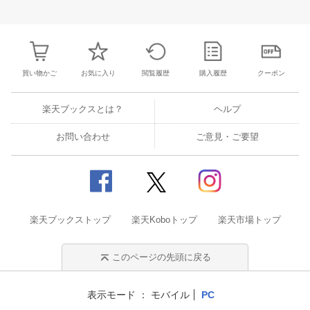
25
26
27
28
27
28
29
30
31
1
2
24
25
26
2
2
3
4
5
3
4
5
6
7
8
9
1
2
3
4
買い物かご
お気に入り
閲覧履歴
購入履歴
クーポン
楽天ブックスとは？
ヘルプ
お問い合わせ
ご意見・ご要望
楽天ブックストップ
楽天Koboトップ
楽天市場トップ
このページの先頭に戻る
表示モード
モバイル
PC