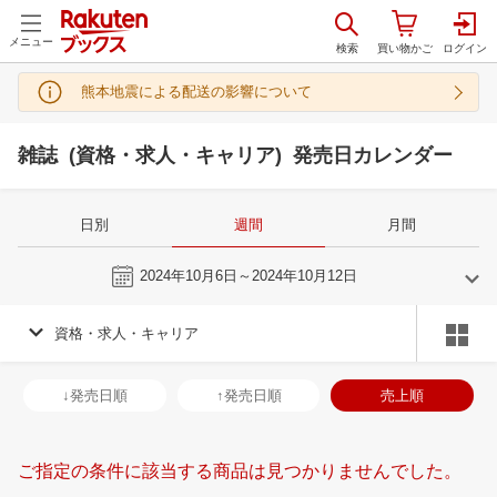
メニュー
熊本地震による配送の影響について
雑誌 (資格・求人・キャリア) 発売日カレンダー
日別
週間
月間
今週
2024年10月6日～2024年10月12日
資格・求人・キャリア
9
10
2024
2024
年
月
年
月
28
29
30
31
29
30
1
2
3
4
5
27
28
29
3
↓発売日順
↑発売日順
売上順
4
5
6
7
6
7
8
9
10
11
12
3
4
5
6
11
12
13
14
13
14
15
16
17
18
19
10
11
12
1
ご指定の条件に該当する商品は見つかりませんでした。
18
19
20
21
20
21
22
23
24
25
26
17
18
19
2