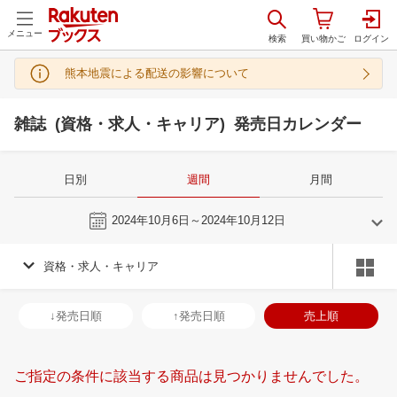
メニュー
熊本地震による配送の影響について
雑誌 (資格・求人・キャリア) 発売日カレンダー
日別
週間
月間
今週
2024年10月6日～2024年10月12日
資格・求人・キャリア
9
10
2024
2024
年
月
年
月
28
29
30
31
29
30
1
2
3
4
5
27
28
29
3
↓発売日順
↑発売日順
売上順
4
5
6
7
6
7
8
9
10
11
12
3
4
5
6
11
12
13
14
13
14
15
16
17
18
19
10
11
12
1
ご指定の条件に該当する商品は見つかりませんでした。
18
19
20
21
20
21
22
23
24
25
26
17
18
19
2