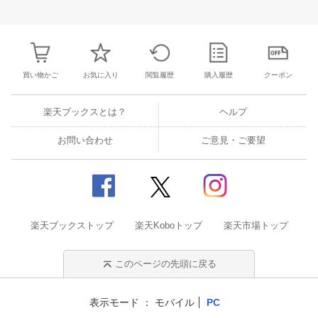
25
26
27
28
27
28
29
30
31
1
2
24
25
26
2
2
3
4
5
3
4
5
6
7
8
9
1
2
3
4
買い物かご
お気に入り
閲覧履歴
購入履歴
クーポン
楽天ブックスとは？
ヘルプ
お問い合わせ
ご意見・ご要望
楽天ブックストップ
楽天Koboトップ
楽天市場トップ
このページの先頭に戻る
表示モード
モバイル
PC