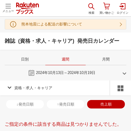
メニュー
熊本地震による配送の影響について
雑誌 (資格・求人・キャリア) 発売日カレンダー
日別
週間
月間
今週
2024年10月13日～2024年10月19日
資格・求人・キャリア
9
10
2024
2024
年
月
年
月
28
29
30
31
29
30
1
2
3
4
5
27
28
29
3
↓発売日順
↑発売日順
売上順
4
5
6
7
6
7
8
9
10
11
12
3
4
5
6
11
12
13
14
13
14
15
16
17
18
19
10
11
12
1
ご指定の条件に該当する商品は見つかりませんでした。
18
19
20
21
20
21
22
23
24
25
26
17
18
19
2