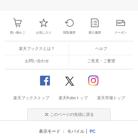
25
26
27
28
27
28
29
30
31
1
2
24
25
26
2
2
3
4
5
3
4
5
6
7
8
9
1
2
3
4
買い物かご
お気に入り
閲覧履歴
購入履歴
クーポン
楽天ブックスとは？
ヘルプ
お問い合わせ
ご意見・ご要望
楽天ブックストップ
楽天Koboトップ
楽天市場トップ
このページの先頭に戻る
表示モード
モバイル
PC