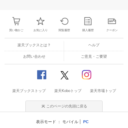
30
31
1
2
24
25
26
27
28
29
30
22
23
24
2
6
7
8
9
1
2
3
4
5
6
7
29
30
31
1
買い物かご
お気に入り
閲覧履歴
購入履歴
クーポン
楽天ブックスとは？
ヘルプ
お問い合わせ
ご意見・ご要望
楽天ブックストップ
楽天Koboトップ
楽天市場トップ
このページの先頭に戻る
表示モード
モバイル
PC