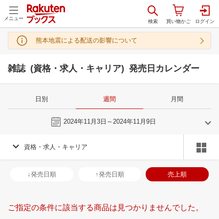
メニュー
熊本地震による配送の影響について
雑誌 (資格・求人・キャリア) 発売日カレンダー
日別
週間
月間
今週
2024年11月3日～2024年11月9日
資格・求人・キャリア
10
11
2024
2024
年
月
年
月
2
3
4
5
27
28
29
30
31
1
2
24
25
26
2
↓発売日順
↑発売日順
売上順
9
10
11
12
3
4
5
6
7
8
9
1
2
3
4
16
17
18
19
10
11
12
13
14
15
16
8
9
10
1
ご指定の条件に該当する商品は見つかりませんでした。
23
24
25
26
17
18
19
20
21
22
23
15
16
17
1