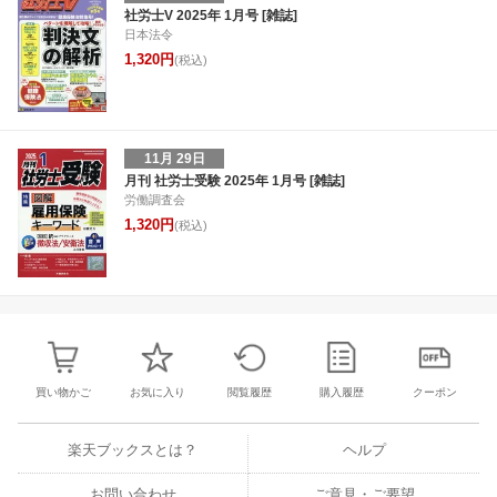
30
31
1
2
24
25
26
27
28
29
30
22
23
24
2
社労士V 2025年 1月号 [雑誌]
日本法令
6
7
8
9
1
2
3
4
5
6
7
29
30
31
1
1,320円
(税込)
11月 29日
月刊 社労士受験 2025年 1月号 [雑誌]
労働調査会
1,320円
(税込)
買い物かご
お気に入り
閲覧履歴
購入履歴
クーポン
楽天ブックスとは？
ヘルプ
お問い合わせ
ご意見・ご要望