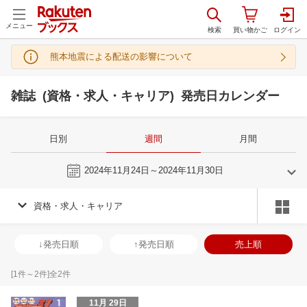
メニュー
熊本地震による配送の影響について
雑誌 (資格・求人・キャリア) 発売日カレンダー
日別
週間
月間
今週
2024年11月24日～2024年11月30日
資格・求人・キャリア
10
11
2024
2024
年
月
年
月
2
3
4
5
27
28
29
30
31
1
2
24
25
26
2
↓発売日順
↑発売日順
売上順
9
10
11
12
3
4
5
6
7
8
9
1
2
3
4
16
17
18
19
10
11
12
13
14
15
16
8
9
10
1
[
1
件～
2
件]全
2
件
23
24
25
26
17
18
19
20
21
22
23
15
16
17
1
11月 29日