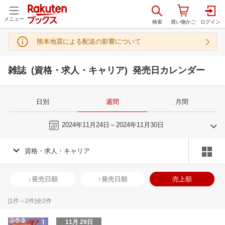
メニュー
熊本地震による配送の影響について
雑誌 (資格・求人・キャリア) 発売日カレンダー
日別
週間
月間
今週
2024年11月24日～2024年11月30日
資格・求人・キャリア
10
11
2024
2024
年
月
年
月
2
3
4
5
27
28
29
30
31
1
2
24
25
26
2
↓発売日順
↑発売日順
売上順
9
10
11
12
3
4
5
6
7
8
9
1
2
3
4
16
17
18
19
10
11
12
13
14
15
16
8
9
10
1
[
1
件～
2
件]全
2
件
23
24
25
26
17
18
19
20
21
22
23
15
16
17
1
11月 29日