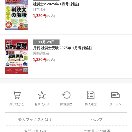
30
31
1
2
24
25
26
27
28
29
30
22
23
24
2
社労士V 2025年 1月号 [雑誌]
日本法令
6
7
8
9
1
2
3
4
5
6
7
29
30
31
1
1,320円
(税込)
11月 29日
月刊 社労士受験 2025年 1月号 [雑誌]
労働調査会
1,320円
(税込)
買い物かご
お気に入り
閲覧履歴
購入履歴
クーポン
楽天ブックスとは？
ヘルプ
お問い合わせ
ご意見・ご要望