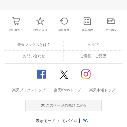
27
28
29
30
28
1
2
3
4
5
6
28
29
30
3
3
4
5
6
7
8
9
10
11
12
13
4
5
6
7
買い物かご
お気に入り
閲覧履歴
購入履歴
クーポン
楽天ブックスとは？
ヘルプ
お問い合わせ
ご意見・ご要望
楽天ブックストップ
楽天Koboトップ
楽天市場トップ
このページの先頭に戻る
表示モード
モバイル
PC