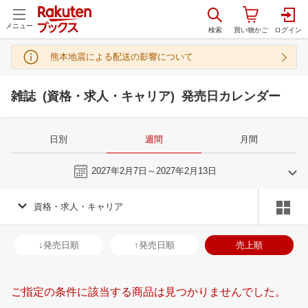
メニュー
熊本地震による配送の影響について
雑誌 (資格・求人・キャリア) 発売日カレンダー
日別
週間
月間
今週
2027年2月7日～2027年2月13日
資格・求人・キャリア
1
2
2027
2027
年
月
年
月
30
31
1
2
31
1
2
3
4
5
6
28
1
2
3
↓発売日順
↑発売日順
売上順
6
7
8
9
7
8
9
10
11
12
13
7
8
9
1
13
14
15
16
14
15
16
17
18
19
20
14
15
16
1
ご指定の条件に該当する商品は見つかりませんでした。
20
21
22
23
21
22
23
24
25
26
27
21
22
23
2