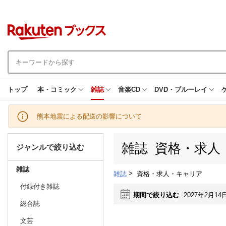
トップ
本・コミック
雑誌
音楽CD
DVD・ブルーレイ
熊本地震による配送の影響について
雑誌 資格・求人
ジャンルで絞り込む
雑誌
>
資格・求人・キャリア
雑誌
付録付き雑誌
期間で絞り込む
2027年2月14
総合誌
文芸
日別
週間