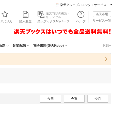
楽天グループのエンタメサービス
本/ゲーム/CD/DVD
注文内容の確認・
楽天市場
キャンセル
楽天ブックス
サービス一覧
お気に入り
購入履歴
楽天ブックスMyページ
ヘルプ
電子書籍
楽天Kobo
雑誌読み放題
楽天マガジン
放題
音楽配信
電子書籍(楽天Kobo)
R18+
音楽配信
楽天ミュージック
動画配信
楽天TV
動画配信ガイド
Rakuten PLAY
無料テレビ
Rチャンネル
チケット
今日
今週
今月
楽天チケット
エンタメニュース