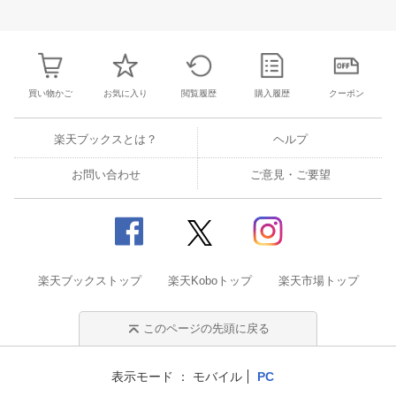
28
29
30
1
23
24
25
26
27
28
29
27
28
29
3
5
6
7
8
30
31
1
2
3
4
5
4
5
6
7
買い物かご
お気に入り
閲覧履歴
購入履歴
クーポン
楽天ブックスとは？
ヘルプ
お問い合わせ
ご意見・ご要望
楽天ブックストップ
楽天Koboトップ
楽天市場トップ
このページの先頭に戻る
表示モード
モバイル
PC