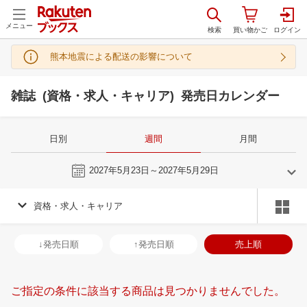
メニュー
熊本地震による配送の影響について
雑誌 (資格・求人・キャリア) 発売日カレンダー
日別
週間
月間
今週
2027年5月23日～2027年5月29日
資格・求人・キャリア
4
5
2027
2027
年
月
年
月
31
1
2
3
25
26
27
28
29
30
1
30
31
1
2
↓発売日順
↑発売日順
売上順
7
8
9
10
2
3
4
5
6
7
8
6
7
8
9
14
15
16
17
9
10
11
12
13
14
15
13
14
15
1
ご指定の条件に該当する商品は見つかりませんでした。
21
22
23
24
16
17
18
19
20
21
22
20
21
22
2