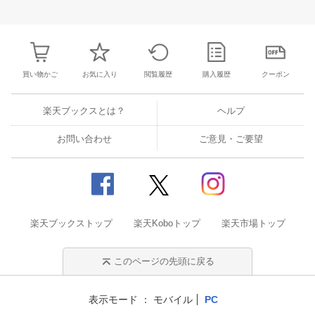
26
27
28
29
27
28
29
30
1
2
3
25
26
27
2
2
3
4
5
4
5
6
7
8
9
10
1
2
3
4
買い物かご
お気に入り
閲覧履歴
購入履歴
クーポン
楽天ブックスとは？
ヘルプ
お問い合わせ
ご意見・ご要望
楽天ブックストップ
楽天Koboトップ
楽天市場トップ
このページの先頭に戻る
表示モード
モバイル
PC