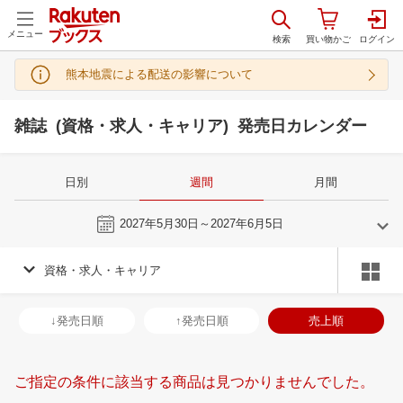
メニュー
熊本地震による配送の影響について
雑誌 (資格・求人・キャリア) 発売日カレンダー
日別
週間
月間
今週
2027年5月30日～2027年6月5日
資格・求人・キャリア
5
6
2027
2027
年
月
年
月
28
29
30
1
30
31
1
2
3
4
5
27
28
29
3
↓発売日順
↑発売日順
売上順
5
6
7
8
6
7
8
9
10
11
12
4
5
6
7
12
13
14
15
13
14
15
16
17
18
19
11
12
13
1
ご指定の条件に該当する商品は見つかりませんでした。
19
20
21
22
20
21
22
23
24
25
26
18
19
20
2