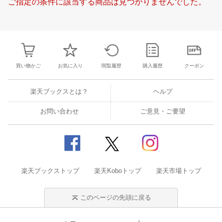
ご指定の条件に該当する商品は見つかりませんでした。
21
22
23
24
15
16
17
18
19
20
21
20
21
22
2
28
29
30
31
22
23
24
25
26
27
28
27
28
29
3
4
5
6
7
29
30
1
2
3
4
5
3
4
5
6
買い物かご
お気に入り
閲覧履歴
購入履歴
クーポン
楽天ブックスとは？
ヘルプ
お問い合わせ
ご意見・ご要望
楽天ブックストップ
楽天Koboトップ
楽天市場トップ
このページの先頭に戻る