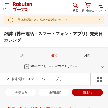
メニュー
熊本地震による配送の影響について
雑誌 (携帯電話・スマートフォン・アプリ) 発売日
カレンダー
日別
週間
月間
今週
2026年11月8日～2026年11月14日
携帯電話・スマートフォン・アプリ
10
11
2026
2026
年
月
年
月
30
1
2
3
25
26
27
28
29
30
31
29
30
1
2
↓発売日順
↑発売日順
売上順
7
8
9
10
1
2
3
4
5
6
7
6
7
8
9
14
15
16
17
8
9
10
11
12
13
14
13
14
15
1