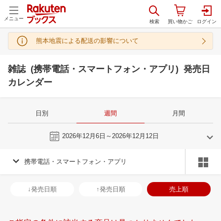
メニュー
熊本地震による配送の影響について
雑誌 (携帯電話・スマートフォン・アプリ) 発売日
カレンダー
日別
週間
月間
今週
2026年12月6日～2026年12月12日
携帯電話・スマートフォン・アプリ
11
12
2026
2027
年
月
年
月
28
29
30
31
29
30
1
2
3
4
5
27
28
29
3
↓発売日順
↑発売日順
売上順
4
5
6
7
6
7
8
9
10
11
12
3
4
5
6
11
12
13
14
13
14
15
16
17
18
19
10
11
12
1