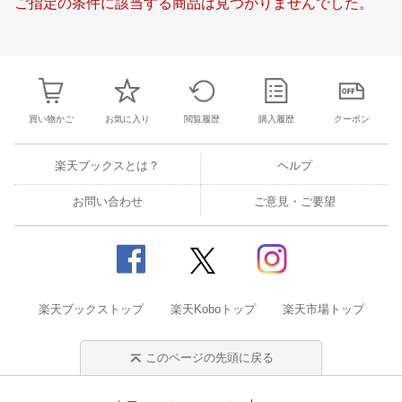
ご指定の条件に該当する商品は見つかりませんでした。
18
19
20
21
20
21
22
23
24
25
26
17
18
19
2
25
26
27
28
27
28
29
30
31
1
2
24
25
26
2
2
3
4
5
3
4
5
6
7
8
9
31
1
2
3
買い物かご
お気に入り
閲覧履歴
購入履歴
クーポン
楽天ブックスとは？
ヘルプ
お問い合わせ
ご意見・ご要望
楽天ブックストップ
楽天Koboトップ
楽天市場トップ
このページの先頭に戻る