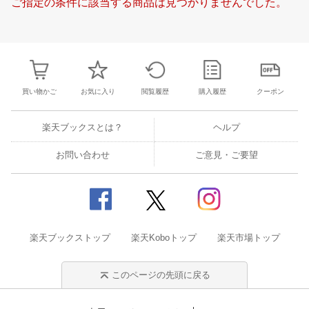
ご指定の条件に該当する商品は見つかりませんでした。
23
24
25
26
17
18
19
20
21
22
23
21
22
23
2
30
31
1
2
24
25
26
27
28
29
30
28
1
2
3
6
7
8
9
31
1
2
3
4
5
6
7
8
9
1
買い物かご
お気に入り
閲覧履歴
購入履歴
クーポン
楽天ブックスとは？
ヘルプ
お問い合わせ
ご意見・ご要望
楽天ブックストップ
楽天Koboトップ
楽天市場トップ
このページの先頭に戻る