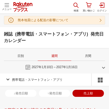
メニュー
熊本地震による配送の影響について
雑誌 (携帯電話・スマートフォン・アプリ) 発売日
カレンダー
日別
週間
月間
今週
2027年1月10日～2027年1月16日
携帯電話・スマートフォン・アプリ
12
1
2027
2027
年
月
年
月
2
3
4
5
27
28
29
30
31
1
2
31
1
2
3
↓発売日順
↑発売日順
売上順
9
10
11
12
3
4
5
6
7
8
9
7
8
9
1
16
17
18
19
10
11
12
13
14
15
16
14
15
16
1