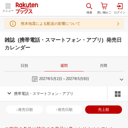
メニュー
熊本地震による配送の影響について
雑誌 (携帯電話・スマートフォン・アプリ) 発売日
カレンダー
日別
週間
月間
今週
2027年5月2日～2027年5月8日
携帯電話・スマートフォン・アプリ
4
5
2027
2027
年
月
年
月
31
1
2
3
25
26
27
28
29
30
1
30
31
1
2
↓発売日順
↑発売日順
売上順
7
8
9
10
2
3
4
5
6
7
8
6
7
8
9
14
15
16
17
9
10
11
12
13
14
15
13
14
15
1