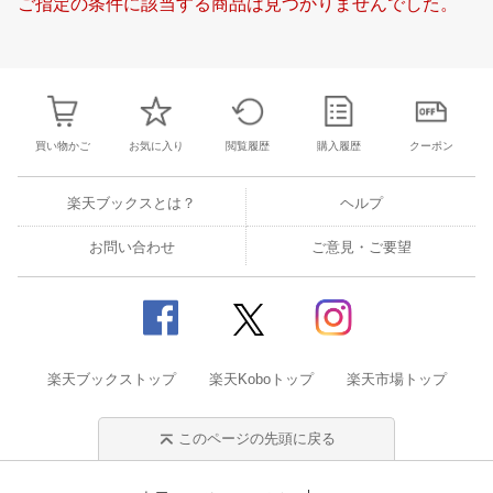
ご指定の条件に該当する商品は見つかりませんでした。
21
22
23
24
16
17
18
19
20
21
22
20
21
22
2
28
29
30
1
23
24
25
26
27
28
29
27
28
29
3
5
6
7
8
30
31
1
2
3
4
5
4
5
6
7
買い物かご
お気に入り
閲覧履歴
購入履歴
クーポン
楽天ブックスとは？
ヘルプ
お問い合わせ
ご意見・ご要望
楽天ブックストップ
楽天Koboトップ
楽天市場トップ
このページの先頭に戻る