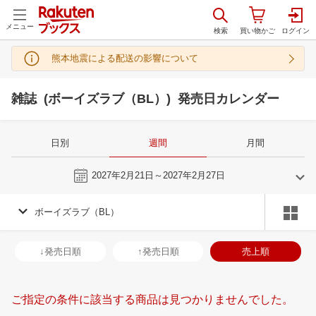
メニュー
熊本地震による配送の影響について
雑誌 (ボーイズラブ（BL）) 発売日カレンダー
日別
週間
月間
今週
2027年2月21日～2027年2月27日
ボーイズラブ（BL）
1
2
2027
2027
年
月
年
月
30
31
1
2
31
1
2
3
4
5
6
28
1
2
3
↓発売日順
↑発売日順
売上順
6
7
8
9
7
8
9
10
11
12
13
7
8
9
1
13
14
15
16
14
15
16
17
18
19
20
14
15
16
1
ご指定の条件に該当する商品は見つかりませんでした。
20
21
22
23
21
22
23
24
25
26
27
21
22
23
2