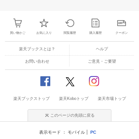
27
28
29
30
28
1
2
3
4
5
6
28
29
30
3
3
4
5
6
7
8
9
10
11
12
13
4
5
6
7
買い物かご
お気に入り
閲覧履歴
購入履歴
クーポン
楽天ブックスとは？
ヘルプ
お問い合わせ
ご意見・ご要望
楽天ブックストップ
楽天Koboトップ
楽天市場トップ
このページの先頭に戻る
表示モード
モバイル
PC