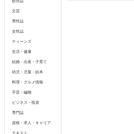
総合誌
文芸
日別
週間
男性誌
prev
1
2027
20
年
月
女性誌
27
28
29
30
31
1
2
31
1
2
ティーンズ
3
4
5
6
7
8
9
7
8
9
生活・健康
10
11
12
13
14
15
16
14
15
16
結婚・出産・子育て
17
18
19
20
21
22
23
21
22
23
幼児・児童・絵本
24
25
26
27
28
29
30
28
1
2
料理・グルメ情報
31
1
2
3
4
5
6
7
8
9
手芸・編物
ビジネス・投資
専門誌
資格・求人・キャリア
テキスト