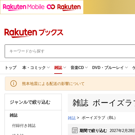
トップ
本・コミック
雑誌
音楽CD
DVD・ブルーレイ
熊本地震による配送の影響について
雑誌 ボーイズラ
ジャンルで絞り込む
雑誌
>
ボーイズラブ（BL）
雑誌
付録付き雑誌
期間で絞り込む
2027年2月28