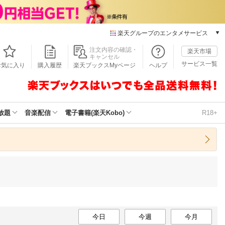
楽天グループのエンタメサービス
本/ゲーム/CD/DVD
注文内容の確認・
楽天市場
キャンセル
楽天ブックス
サービス一覧
お気に入り
購入履歴
楽天ブックスMyページ
ヘルプ
電子書籍
楽天Kobo
雑誌読み放題
楽天マガジン
放題
音楽配信
電子書籍(楽天Kobo)
R18+
音楽配信
楽天ミュージック
動画配信
楽天TV
動画配信ガイド
Rakuten PLAY
無料テレビ
Rチャンネル
チケット
今日
今週
今月