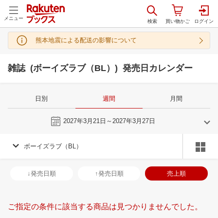
メニュー
熊本地震による配送の影響について
雑誌 (ボーイズラブ（BL）) 発売日カレンダー
日別
週間
月間
今週
2027年3月21日～2027年3月27日
ボーイズラブ（BL）
2
3
2027
2027
年
月
年
月
3
4
5
6
28
1
2
3
4
5
6
28
29
30
3
↓発売日順
↑発売日順
売上順
10
11
12
13
7
8
9
10
11
12
13
4
5
6
7
17
18
19
20
14
15
16
17
18
19
20
11
12
13
1
ご指定の条件に該当する商品は見つかりませんでした。
24
25
26
27
21
22
23
24
25
26
27
18
19
20
2