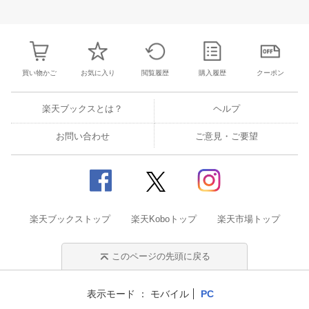
3
4
5
6
28
29
30
31
1
2
3
25
26
27
2
10
11
12
13
4
5
6
7
8
9
10
2
3
4
5
買い物かご
お気に入り
閲覧履歴
購入履歴
クーポン
楽天ブックスとは？
ヘルプ
お問い合わせ
ご意見・ご要望
楽天ブックストップ
楽天Koboトップ
楽天市場トップ
このページの先頭に戻る
表示モード
モバイル
PC