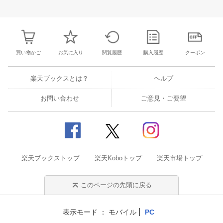
26
27
28
29
27
28
29
30
1
2
3
25
26
27
2
2
3
4
5
4
5
6
7
8
9
10
1
2
3
4
買い物かご
お気に入り
閲覧履歴
購入履歴
クーポン
楽天ブックスとは？
ヘルプ
お問い合わせ
ご意見・ご要望
楽天ブックストップ
楽天Koboトップ
楽天市場トップ
このページの先頭に戻る
表示モード
モバイル
PC