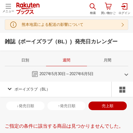
メニュー
熊本地震による配送の影響について
雑誌 (ボーイズラブ（BL）) 発売日カレンダー
日別
週間
月間
今週
2027年5月30日～2027年6月5日
ボーイズラブ（BL）
5
6
2027
2027
年
月
年
月
28
29
30
1
30
31
1
2
3
4
5
27
28
29
3
↓発売日順
↑発売日順
売上順
5
6
7
8
6
7
8
9
10
11
12
4
5
6
7
12
13
14
15
13
14
15
16
17
18
19
11
12
13
1
ご指定の条件に該当する商品は見つかりませんでした。
19
20
21
22
20
21
22
23
24
25
26
18
19
20
2