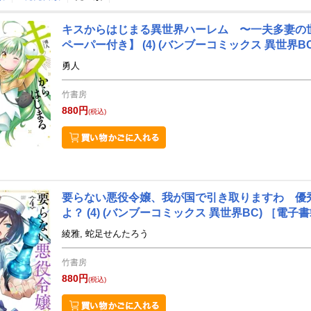
キスからはじまる異世界ハーレム 〜一夫多妻の
2
3
4
26
2026
2026
年
月
年
月
年
月
ペーパー付き】 (4)
(バンブーコミックス 異世界BC
勇人
竹書房
880円
(税込)
要らない悪役令嬢、我が国で引き取りますわ 優
よ？ (4)
(バンブーコミックス 異世界BC)
［電子書
綾雅, 蛇足せんたろう
竹書房
880円
(税込)