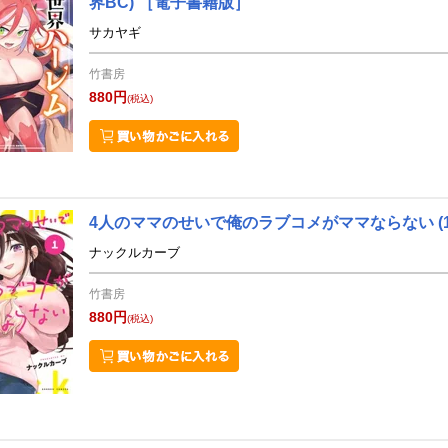
界BC)
［電子書籍版］
サカヤギ
竹書房
880円
(税込)
4人のママのせいで俺のラブコメがママならない (1
ナックルカーブ
竹書房
880円
(税込)