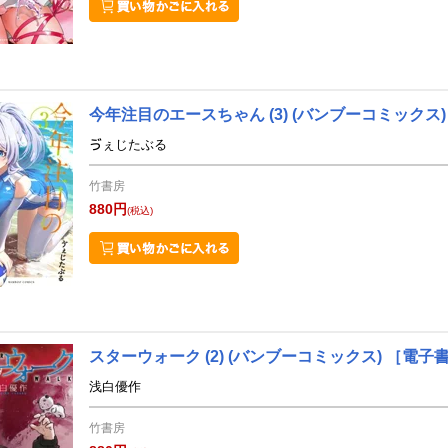
今年注目のエースちゃん (3)
(バンブーコミックス
ゔぇじたぶる
竹書房
880円
(税込)
スターウォーク (2)
(バンブーコミックス)
［電子
浅白優作
竹書房