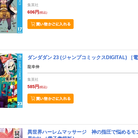
集英社
606円
(税込)
ダンダダン 23
(ジャンプコミックスDIGITAL)
［電
龍幸伸
集英社
585円
(税込)
異世界ハーレムマッサージ 神の指圧で悩めるモン