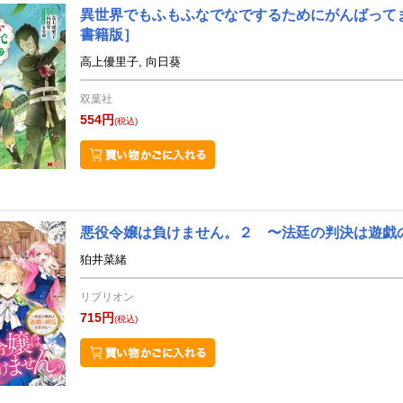
異世界でもふもふなでなでするためにがんばってます
書籍版］
高上優里子, 向日葵
双葉社
554円
(税込)
悪役令嬢は負けません。２ 〜法廷の判決は遊戯
狛井菜緒
リブリオン
715円
(税込)