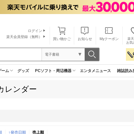
ログイン
楽天会員登録（無料）
買い物かご
お知らせ
Myクーポン
楽天
お気
電子書籍
ゲーム
グッズ
PCソフト・周辺機器
エンタメニュース
雑誌読み
カレンダー
順
↑発売日順
月間
売上順