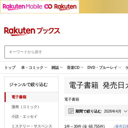
トップ
本・コミック
雑誌
音楽CD
DVD・ブルーレイ
電子書籍 発売日
ジャンルで絞り込む
電子書籍
電子書籍
漫画（コミック）
期間で絞り込む
2026年4月
小説・エッセイ
ミステリー・サスペンス
1件～30件 (全 68,755件)
日別
週間
↓発売日