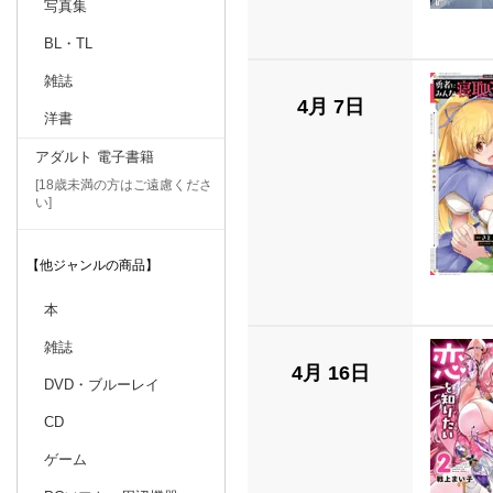
写真集
BL・TL
雑誌
4月 7日
洋書
アダルト 電子書籍
[18歳未満の方はご遠慮くださ
い]
【他ジャンルの商品】
本
雑誌
4月 16日
DVD・ブルーレイ
CD
ゲーム