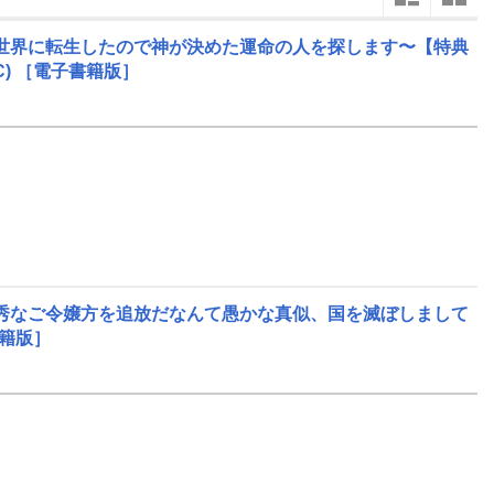
楽天チケット
エンタメニュース
世界に転生したので神が決めた運命の人を探します〜【特典
5
6
7
2026
2026
2026
年
月
年
月
年
月
推し楽
)
［電子書籍版］
秀なご令嬢方を追放だなんて愚かな真似、国を滅ぼしまして
籍版］