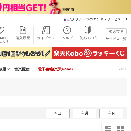
楽天グループのエンタメサービス
電子書籍
楽天市場
楽天Kobo
Kobo
購入履歴
ライブラリ
ヘルプ
初めての方
サービス一覧
本/ゲーム/CD/DVD
に入り
楽天ブックス
雑誌読み放題
楽天マガジン
放題
音楽配信
電子書籍(楽天Kobo)
R18+
音楽配信
楽天ミュージック
動画配信
楽天TV
動画配信ガイド
Rakuten PLAY
無料テレビ
今日
今週
今月
Rチャンネル
チケット