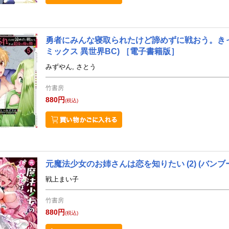
勇者にみんな寝取られたけど諦めずに戦おう。きっ
ミックス 異世界BC)
［電子書籍版］
みずやん, さとう
竹書房
880円
(税込)
元魔法少女のお姉さんは恋を知りたい (2)
(バンブ
戦上まい子
竹書房
880円
(税込)