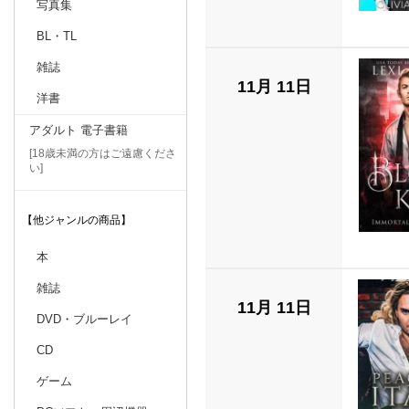
写真集
BL・TL
雑誌
11月 11日
洋書
アダルト 電子書籍
[18歳未満の方はご遠慮くださ
い]
【他ジャンルの商品】
本
雑誌
11月 11日
DVD・ブルーレイ
CD
ゲーム