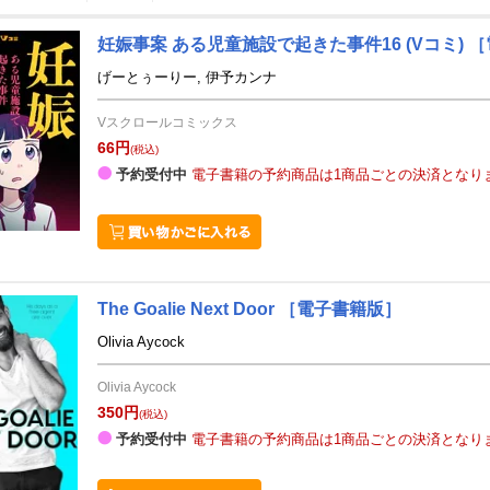
妊娠事案 ある児童施設で起きた事件16
(Vコミ)
［
10
11
26
2026
年
月
年
月
げーとぅーりー, 伊予カンナ
30
1
2
3
25
26
27
28
29
30
Vスクロールコミックス
7
8
9
10
1
2
3
4
5
6
66円
(税込)
14
15
16
17
8
9
10
11
12
13
予約受付中
電子書籍の予約商品は1商品ごとの決済となり
21
22
23
24
15
16
17
18
19
20
28
29
30
31
22
23
24
25
26
27
4
5
6
7
29
30
1
2
3
4
The Goalie Next Door
［電子書籍版］
Olivia Aycock
​Olivia Aycock
350円
(税込)
予約受付中
電子書籍の予約商品は1商品ごとの決済となり