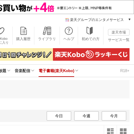
楽天グループのエンタメサービス
電子書籍
楽天市場
楽天Kobo
Kobo
購入履歴
ライブラリ
ヘルプ
初めての方
サービス一覧
本/ゲーム/CD/DVD
に入り
楽天ブックス
雑誌読み放題
楽天マガジン
放題
音楽配信
電子書籍(楽天Kobo)
R18+
音楽配信
楽天ミュージック
動画配信
楽天TV
動画配信ガイド
Rakuten PLAY
無料テレビ
今日
今週
今月
Rチャンネル
チケット