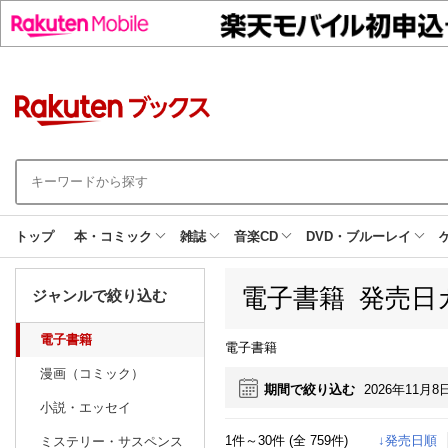
トップ
本・コミック
雑誌
音楽CD
DVD・ブルーレイ
電子書籍 発売日
ジャンルで絞り込む
電子書籍
電子書籍
漫画（コミック）
期間で絞り込む
2026年11月8
小説・エッセイ
1件～30件 (全 759件)
↓発売日順
ミステリー・サスペンス
日別
週間