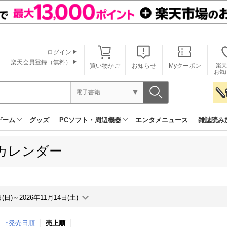
ログイン
楽天会員登録（無料）
買い物かご
お知らせ
Myクーポン
楽天
お気
電子書籍
ゲーム
グッズ
PCソフト・周辺機器
エンタメニュース
雑誌読み
カレンダー
日(日)～2026年11月14日(土)
↑発売日順
売上順
月間