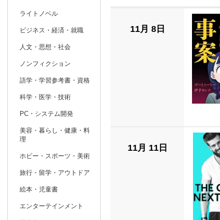
ライトノベル
prev
9
2026
20
年
月
11月 8日
ビジネス・経済・就職
30
31
1
2
3
4
5
27
28
29
人文・思想・社会
6
7
8
9
10
11
12
4
5
6
ノンフィクション
13
14
15
16
17
18
19
11
12
13
語学・学習参考書・資格
20
21
22
23
24
25
26
18
19
20
科学・医学・技術
27
28
29
30
1
2
3
25
26
27
PC・システム開発
4
5
6
7
8
9
10
1
2
3
美容・暮らし・健康・料
理
11月 11日
ホビー・スポーツ・美術
旅行・留学・アウトドア
絵本・児童書
エンターテインメント