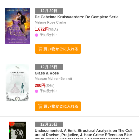
12月 20日
De Geheime Kruisvaarders: De Complete Serie
Melanie Rose Clarke
1,672円
(税込)
予約受付中
12月 25日
Glass & Rose
Meagan Myhren-Bennett
200円
(税込)
予約受付中
12月 25日
Undocumented: A Emic Structural Analysis on The Cult
ure of Racism, Prejudice, & Hate Crime Effects on Blac