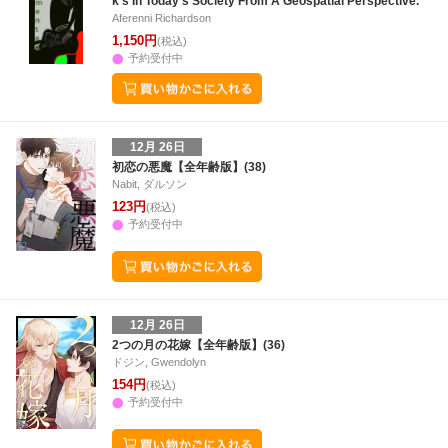
k's In Today's Society From A Geospatial Perspective.
Aferenni Richardson
1,150円
(税込)
予約受付中
12月 26日
初恋の悪魔【全年齢版】(38)
Nabit, ダルソン
123円
(税込)
予約受付中
12月 26日
2つの月の花嫁【全年齢版】(36)
ドジン, Gwendolyn
154円
(税込)
予約受付中