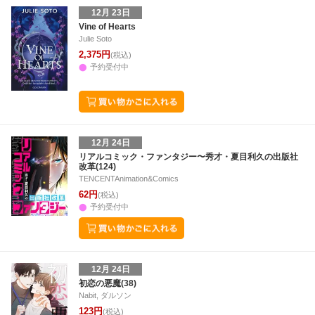
12月 23日
Vine of Hearts
Julie Soto
2,375円
(税込)
予約受付中
12月 24日
リアルコミック・ファンタジー〜秀才・夏目利久の出版社
改革(124)
TENCENTAnimation&Comics
62円
(税込)
予約受付中
12月 24日
初恋の悪魔(38)
Nabit, ダルソン
123円
(税込)