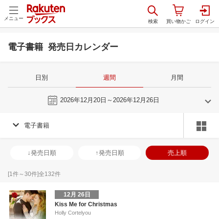
メニュー
電子書籍 発売日カレンダー
日別
週間
月間
今週
2026年12月20日～2026年12月26日
電子書籍
11
12
2026
2027
年
月
年
月
28
29
30
31
29
30
1
2
3
4
5
27
28
29
3
↓発売日順
↑発売日順
売上順
4
5
6
7
6
7
8
9
10
11
12
3
4
5
6
11
12
13
14
13
14
15
16
17
18
19
10
11
12
1
[
1
件～
30
件]全
132
件
18
19
20
21
20
21
22
23
24
25
26
17
18
19
2
12月 26日
25
26
27
28
27
28
29
30
31
1
2
24
25
26
2
Kiss Me for Christmas
Holly Cortelyou
2
3
4
5
3
4
5
6
7
8
9
31
1
2
3