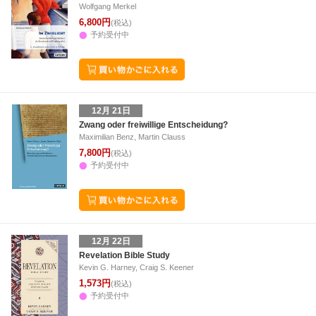
Wolfgang Merkel
6,800円
(税込)
予約受付中
12月 21日
Zwang oder freiwillige Entscheidung?
Maximilian Benz, Martin Clauss
7,800円
(税込)
予約受付中
12月 22日
Revelation Bible Study
Kevin G. Harney, Craig S. Keener
1,573円
(税込)
予約受付中