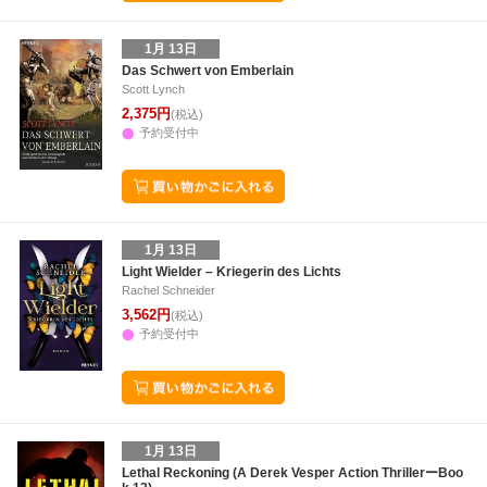
1月 13日
Das Schwert von Emberlain
Scott Lynch
2,375円
(税込)
予約受付中
1月 13日
Light Wielder – Kriegerin des Lichts
Rachel Schneider
3,562円
(税込)
予約受付中
1月 13日
Lethal Reckoning (A Derek Vesper Action ThrillerーBoo