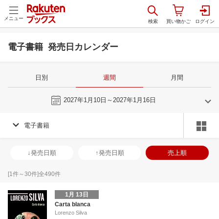
メニュー
電子書籍 発売日カレンダー
日別
週間
月間
今週
2027年1月10日～2027年1月16日
電子書籍
12
1
2027
2027
年
月
年
月
2
3
4
5
27
28
29
30
31
1
2
31
1
2
3
↓発売日順
↑発売日順
売上順
9
10
11
12
3
4
5
6
7
8
9
7
8
9
1
16
17
18
19
10
11
12
13
14
15
16
14
15
16
1
[
1
件～
30
件]全
490
件
23
24
25
26
17
18
19
20
21
22
23
21
22
23
2
1月 13日
30
31
1
2
24
25
26
27
28
29
30
28
1
2
3
Carta blanca
Lorenzo Silva
6
7
8
9
31
1
2
3
4
5
6
7
8
9
1