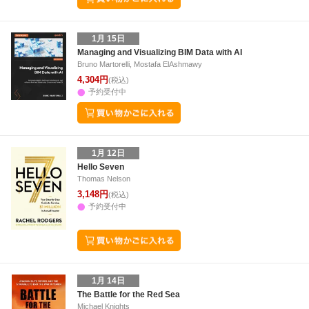
1月 15日
Managing and Visualizing BIM Data with AI
Bruno Martorelli, Mostafa ElAshmawy
4,304円
(税込)
予約受付中
1月 12日
Hello Seven
Thomas Nelson
3,148円
(税込)
予約受付中
1月 14日
The Battle for the Red Sea
Michael Knights