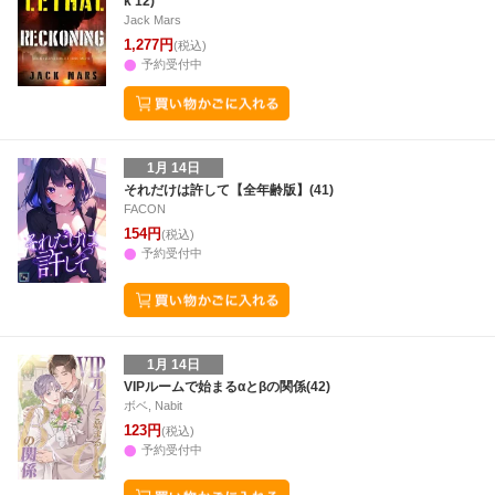
k 12)
Jack Mars
1,277円
(税込)
予約受付中
1月 14日
それだけは許して【全年齢版】(41)
FACON
154円
(税込)
予約受付中
1月 14日
VIPルームで始まるαとβの関係(42)
ボベ, Nabit
123円
(税込)
予約受付中