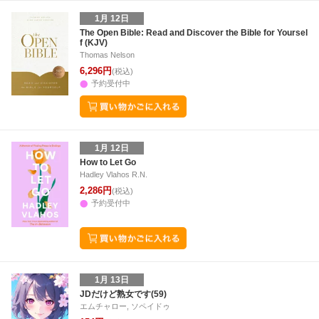
1月 12日
The Open Bible: Read and Discover the Bible for Yoursel
f (KJV)
Thomas Nelson
6,296円
(税込)
予約受付中
1月 12日
How to Let Go
Hadley Vlahos R.N.
2,286円
(税込)
予約受付中
1月 13日
JDだけど熟女です(59)
エムチャロー, ソペイドゥ