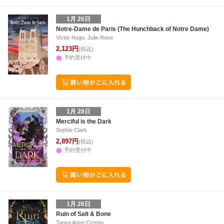
1月 26日
Notre-Dame de Paris (The Hunchback of Notre Dame)
Victor Hugo, Julie Rose
2,123円
(税込)
予約受付中
1月 28日
Merciful is the Dark
Sophie Clark
2,897円
(税込)
予約受付中
1月 26日
Ruin of Salt & Bone
Tanya Anne Crosby