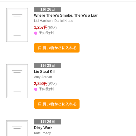
1月 26日
Where There’s Smoke, There’s a Liar
Lisi Harrison, Daniel Kraus
1,257円
(税込)
予約受付中
1月 28日
Lie Steal Kill
Amy Jordan
2,250円
(税込)
予約受付中
1月 26日
Dirty Work
Kate Posey