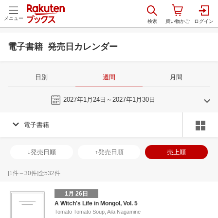
メニュー
電子書籍 発売日カレンダー
日別
週間
月間
今週
2027年1月24日～2027年1月30日
電子書籍
12
1
2027
2027
年
月
年
月
2
3
4
5
27
28
29
30
31
1
2
31
1
2
3
↓発売日順
↑発売日順
売上順
9
10
11
12
3
4
5
6
7
8
9
7
8
9
1
16
17
18
19
10
11
12
13
14
15
16
14
15
16
1
[
1
件～
30
件]全
532
件
23
24
25
26
17
18
19
20
21
22
23
21
22
23
2
1月 26日
30
31
1
2
24
25
26
27
28
29
30
28
1
2
3
A Witch's Life in Mongol, Vol. 5
Tomato Tomato Soup, Aila Nagamine
6
7
8
9
31
1
2
3
4
5
6
7
8
9
1