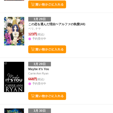
3月 29日
この恋を選んだ理由〜アルファの執愛(48)
ベリ, ナヤ
123円
(税込)
予約受付中
3月 29日
Maybe it’s You
Carrie Ann Ryan
668円
(税込)
予約受付中
3月 30日