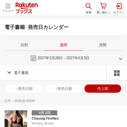
メニュー
電子書籍 発売日カレンダー
日別
週間
月間
今週
2027年3月28日～2027年4月3日
電子書籍
2
3
2027
2027
年
月
年
月
3
4
5
6
28
1
2
3
4
5
6
28
29
30
3
↓発売日順
↑発売日順
売上順
10
11
12
13
7
8
9
10
11
12
13
4
5
6
7
17
18
19
20
14
15
16
17
18
19
20
11
12
13
1
[
1
件～
30
件]全
368
件
24
25
26
27
21
22
23
24
25
26
27
18
19
20
2
4月 2日
3
4
5
6
28
29
30
31
1
2
3
25
26
27
2
Chasing Fireflies
Bethany Strobel
10
11
12
13
4
5
6
7
8
9
10
2
3
4
5