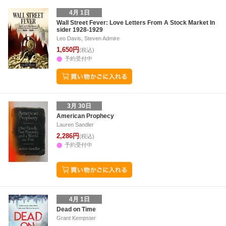
4月 1日
Wall Street Fever: Love Letters From A Stock Market In
sider 1928-1929
Leo Davis, Steven Admire
1,650円
(税込)
予約受付中
3月 30日
American Prophecy
Lauren Sandler
2,286円
(税込)
予約受付中
4月 1日
Dead on Time
Grant Kempster